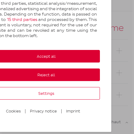
third parties, statistical analysis/measurement,
nalized advertising and the integration of social
. Depending on the function, data is passed on
p to
15 third parties
and processed by them. This
nt is voluntary, not required for the use of our
Questions du même thème
ite and can be revoked at any time using the
on the bottom left.
Comment puis-je retirer un colis livré en
consigne Pickup ?
Accept all
Que faire si vous ne trouvez pas vos codes
Reject all
ou Pickup Pass lors d'un retrait en consigne ?
Pendant combien de temps mon colis est-il
Settings
gardé en consigne Pickup ?
|
|
Cookies
Privacy notice
Imprint
Retour en haut