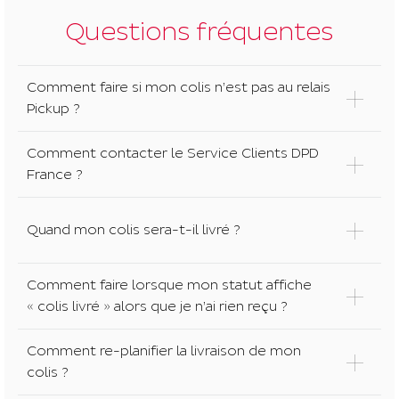
suggestion
le
Questions fréquentes
s'affichent
contenu.
automatiq
pour
Comment faire si mon colis n’est pas au relais
faciliter
Pickup ?
la
sélection.
Comment contacter le Service Clients DPD
France ?
Quand mon colis sera-t-il livré ?
Comment faire lorsque mon statut affiche
« colis livré » alors que je n’ai rien reçu ?
Comment re-planifier la livraison de mon
colis ?