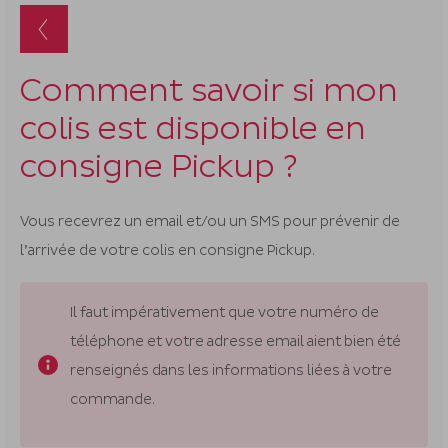
suggestion
s'affichent
automatiq
pour
Comment savoir si mon
faciliter
colis est disponible en
la
sélection.
consigne Pickup ?
Vous recevrez un email et/ou un SMS pour prévenir de
l’arrivée de votre colis en consigne Pickup.
Il faut impérativement que votre numéro de
téléphone et votre adresse email aient bien été
renseignés dans les informations liées à votre
commande.