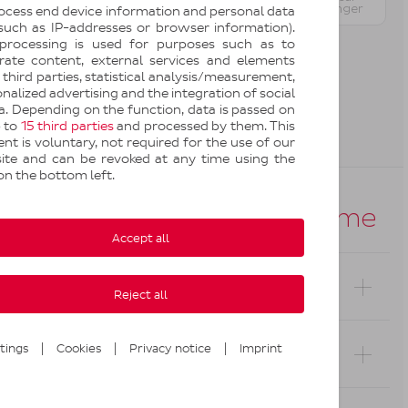
Messenger
ocess end device information and personal data
 such as IP-addresses or browser information).
processing is used for purposes such as to
grate content, external services and elements
third parties, statistical analysis/measurement,
nalized advertising and the integration of social
Par message
Par message
. Depending on the function, data is passed on
privé sur
privé sur X
p to
15 third parties
and processed by them. This
WhatsApp
(Twitter)
nt is voluntary, not required for the use of our
ite and can be revoked at any time using the
on the bottom left.
Questions du même thème
Accept all
Que faire si vous ne trouvez pas vos codes
Reject all
ou Pickup Pass lors d'un retrait en consigne ?
Comment puis-je retirer un colis livré en
|
|
|
tings
Cookies
Privacy notice
Imprint
consigne Pickup ?