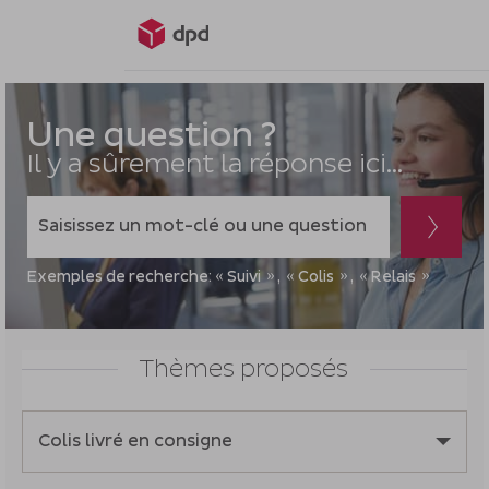
Vous
allez
Une question ?
être
Il y a sûrement la réponse ici...
redirigé
vers
Lorsque
la
l'on
description
saisit
détaillée
Exemples de recherche:
Suivi
Colis
Relais
des
de
valeurs
la
dans
question.
Thèmes proposés
la
barre
de
Colis livré en consigne
recherche,
des