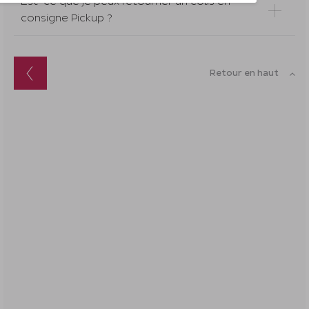
Est-ce que je peux retourner un colis en
consigne Pickup ?
Retour en haut