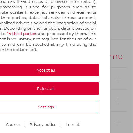
 such as IP-addresses or browser information).
processing is used for purposes such as to
grate content, external services and elements
third parties, statistical analysis/measurement,
Par message
Par message
privé sur
privé sur X
nalized advertising and the integration of social
WhatsApp
(Twitter)
. Depending on the function, data is passed on
p to
15 third parties
and processed by them. This
nt is voluntary, not required for the use of our
ite and can be revoked at any time using the
on the bottom left.
Questions du même thème
Accept all
Comment contacter le Service Clients DPD
France ?
Reject all
Quand mon colis sera-t-il livré ?
Settings
Comment faire lorsque mon statut affiche
|
|
Cookies
Privacy notice
Imprint
« colis livré » alors que je n’ai rien reçu ?