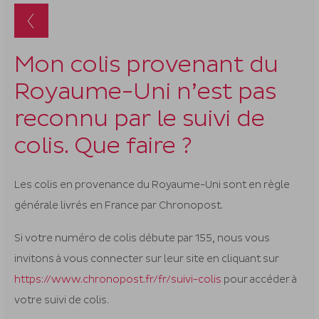
suggestion
s'affichent
automatiq
pour
Mon colis provenant du
faciliter
Royaume-Uni n’est pas
la
sélection.
reconnu par le suivi de
colis. Que faire ?
Les colis en provenance du Royaume-Uni sont en règle
générale livrés en France par Chronopost.
Si votre numéro de colis débute par 155, nous vous
invitons à vous connecter sur leur site en cliquant sur
https://www.chronopost.fr/fr/suivi-colis
pour accéder à
votre suivi de colis.