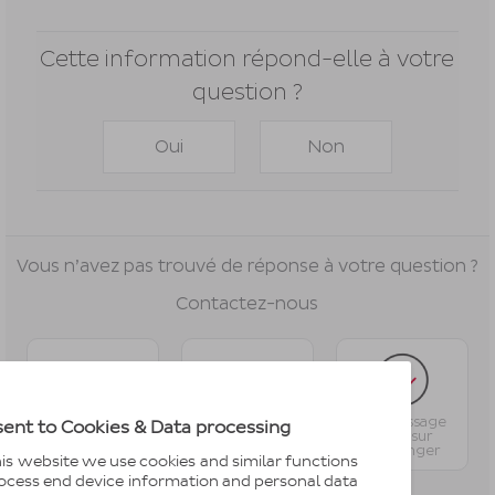
Cette information répond-elle à votre
question ?
Oui
Non
Vous n’avez pas trouvé de réponse à votre question ?
Contactez-nous
Par e-mail
Par message
ent to Cookies & Data processing
Par téléphone
privé sur
Messenger
is website we use cookies and similar functions
ocess end device information and personal data