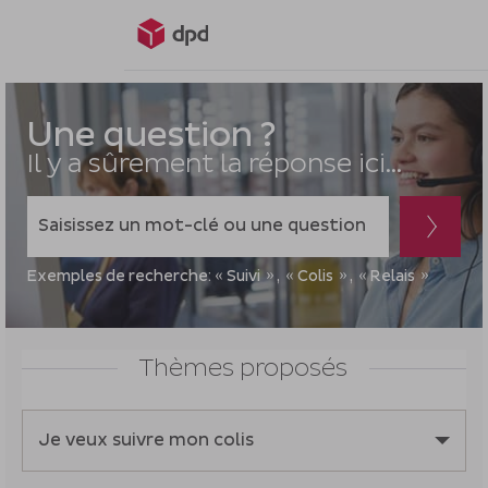
Vous
allez
Une question ?
être
Il y a sûrement la réponse ici...
redirigé
vers
Lorsque
la
l'on
description
saisit
détaillée
Exemples de recherche:
Suivi
Colis
Relais
des
de
valeurs
la
dans
question.
Thèmes proposés
la
barre
de
Je veux suivre mon colis
recherche,
des