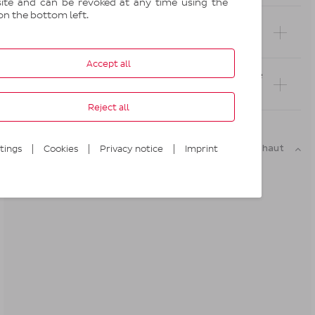
ite and can be revoked at any time using the
on the bottom left.
Comment bien préparer mon colis pour une
expédition ?
Accept all
Quel outil est à ma disposition pour connaître
un délai de livraison ?
Reject all
|
|
|
Retour en haut
tings
Cookies
Privacy notice
Imprint