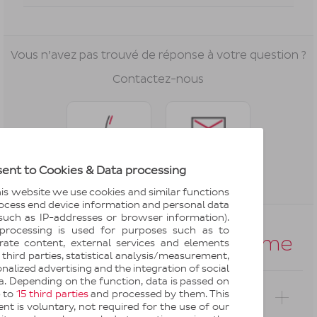
Vous n’avez pas trouvé de réponse à votre question ?
Contactez-nous
Je souhaite
Je souhaite
vous contacter
ent to Cookies & Data processing
être appelé(e)
par mail
is website we use cookies and similar functions
ocess end device information and personal data
 such as IP-addresses or browser information).
processing is used for purposes such as to
Questions du même thème
grate content, external services and elements
third parties, statistical analysis/measurement,
nalized advertising and the integration of social
. Depending on the function, data is passed on
p to
15 third parties
and processed by them. This
Comment expédier mon colis ?
nt is voluntary, not required for the use of our