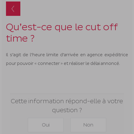
suggestion
s'affichent
automatiq
pour
Qu’est-ce que le cut off
faciliter
time ?
la
sélection.
Il s’agit de l’heure limite d’arrivée en agence expéditrice
pour pouvoir « connecter » et réaliser le délai annoncé.
Cette information répond-elle à votre
question ?
Oui
Non