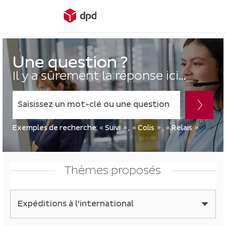
Vous
allez
Une question ?
être
Il y a sûrement la réponse ici...
redirigé
vers
Lorsque
la
l'on
description
saisit
détaillée
Exemples de recherche:
Suivi
Colis
Relais
des
de
valeurs
la
dans
question.
Thèmes proposés
la
barre
de
Expéditions à l'international
recherche,
des